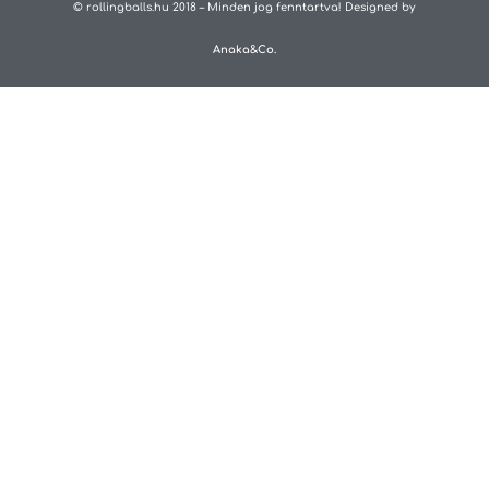
© rollingballs.hu 2018 – Minden jog fenntartva! Designed by
Anaka&Co.